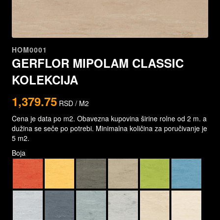
HOM0001
GERFLOR MIPOLAM CLASSIC
KOLEKCIJA
1,379.75
RSD /
M2
Cena je data po m2. Obavezna kupovina širine rolne od 2 m. a
dužina se seče po potrebi. Minimalna količina za poručivanje je
5 m2.
Boja