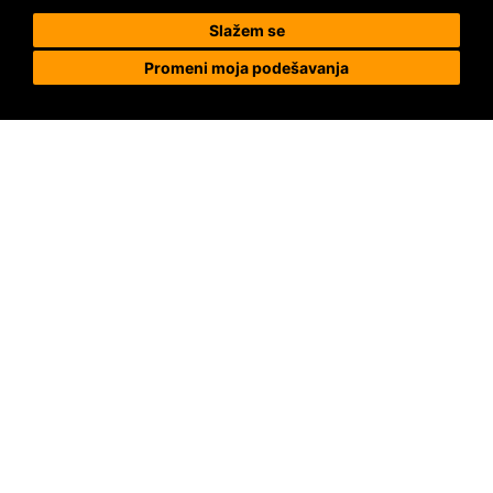
Posetite nas na društvenim mrežama
Slažem se
Promeni moja podešavanja
Prodaja i ugradnja podnih obloga
Megapod d.o.o.
Karađorđeva 63, 11000 Beograd, Srbija
tel/fax: +381 11 2630 753
tel : +381 64 8292 314
megapod@megapod.rs
Reklamacije
Posebni uslovi
Uslovi kupovine i prodaje