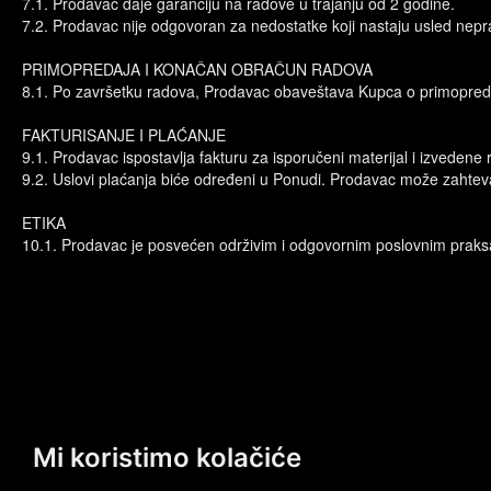
7.1. Prodavac daje garanciju na radove u trajanju od 2 godine.
7.2. Prodavac nije odgovoran za nedostatke koji nastaju usled nep
PRIMOPREDAJA I KONAČAN OBRAČUN RADOVA
8.1. Po završetku radova, Prodavac obaveštava Kupca o primopredaji
FAKTURISANJE I PLAĆANJE
9.1. Prodavac ispostavlja fakturu za isporučeni materijal i izvedene
9.2. Uslovi plaćanja biće određeni u Ponudi. Prodavac može zahtev
ETIKA
10.1. Prodavac je posvećen održivim i odgovornim poslovnim prak
Mi koristimo kolačiće