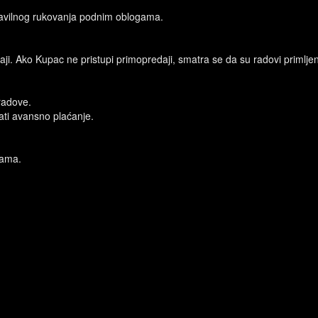
ravilnog rukovanja podnim oblogama.
. Ako Kupac ne pristupi primopredaji, smatra se da su radovi primljen
 radove.
ati avansno plaćanje.
sama.