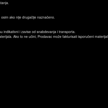
tanja.
 osim ako nije drugačije naznačeno.
u indikativni i zavise od snabdevanja i transporta.
ijala. Ako to ne učini, Prodavac može fakturisati isporučeni materijal