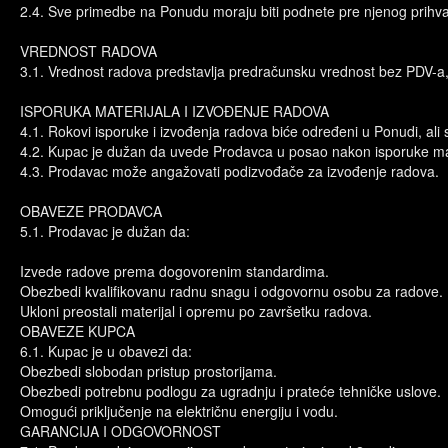
2.4. Sve primedbe na Ponudu moraju biti podnete pre njenog prihva
VREDNOST RADOVA
3.1. Vrednost radova predstavlja predračunsku vrednost bez PDV-a,
ISPORUKA MATERIJALA I IZVOĐENJE RADOVA
4.1. Rokovi isporuke i izvođenja radova biće određeni u Ponudi, ali s
4.2. Kupac je dužan da uvede Prodavca u posao nakon isporuke mater
4.3. Prodavac može angažovati podizvođače za izvođenje radova.
OBAVEZE PRODAVCA
5.1. Prodavac je dužan da:
Izvede radove prema dogovorenim standardima.
Obezbedi kvalifikovanu radnu snagu i odgovornu osobu za radove.
Ukloni preostali materijal i opremu po završetku radova.
OBAVEZE KUPCA
6.1. Kupac je u obavezi da:
Obezbedi slobodan pristup prostorijama.
Obezbedi potrebnu podlogu za ugradnju i prateće tehničke uslove.
Omogući priključenje na električnu energiju i vodu.
GARANCIJA I ODGOVORNOST