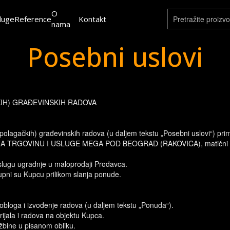
O
luge
Reference
Kontakt
nama
Posebni uslovi
IH) GRAĐEVINSKIH RADOVA
polagačkih) građevinskih radova (u daljem tekstu „Posebni uslovi“) pri
A TRGOVINU I USLUGE MEGA POD BEOGRAD (RAKOVICA), matični broj 
uslugu ugradnje u maloprodaji Prodavca.
stupni su Kupcu prilikom slanja ponude.
obloga i izvođenje radova (u daljem tekstu „Ponuda“).
jala i radova na objektu Kupca.
žbine u pisanom obliku.