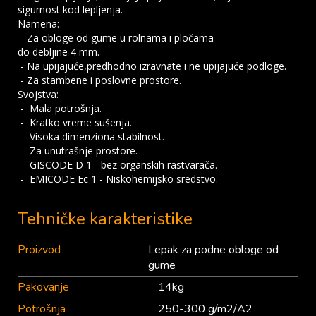
sigurnost kod lepljenja.
Namena:
- Za obloge od gume u rolnama i pločama
do debljine 4 mm.
- Na upijajuće,predhodno izravnate i ne upijajuće podloge.
- Za stambene i poslovne prostore.
Svojstva:
- Mala potrošnja.
- Kratko vreme sušenja.
- Visoka dimenziona stabilnost.
- Za unutrašnje prostore.
- GISCODE D 1 - bez organskih rastvarača.
- EMICODE Ec 1 - Niskohemijsko sredstvo.
Tehničke karakteristike
Proizvod
Lepak za podne obloge od
gume
Pakovanje
14kg
Potrošnja
250-300 g/m2/A2