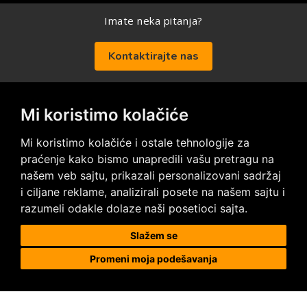
Imate neka pitanja?
Kontaktirajte nas
Mi koristimo kolačiće
Posetite nas na društvenim mrežama
Mi koristimo kolačiće i ostale tehnologije za
praćenje kako bismo unapredili vašu pretragu na
našem veb sajtu, prikazali personalizovani sadržaj
i ciljane reklame, analizirali posete na našem sajtu i
razumeli odakle dolaze naši posetioci sajta.
Prodaja i ugradnja podnih obloga
Slažem se
Promeni moja podešavanja
Megapod d.o.o.
Karađorđeva 63, 11000 Beograd, Srbija
tel/fax: +381 11 2630 753