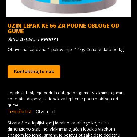
UZIN LEPAK KE 66 ZA PODNE OBLOGE OD
GUME
Šifra Artikla: LEP0071
Obavezna kupovina 1 pakovanje -14kg. Cena je data po kg.
Kontaktirajte nas
Lepak za lepljenje podnih obloga od gume. Vlaknima ojačan
specijalni disperzijski lepak za lepljenje podnih obloga od
gume
Tehnički list:
Otvori fajl
Stvara čvrst lepljivi spoj,idealno za obloge koje nisu
dimenziono stabilne. Vlaknima ojačan lepak s visokom
snagom lepljenja, smanjuje pojavu otisaka,daje dodatnu