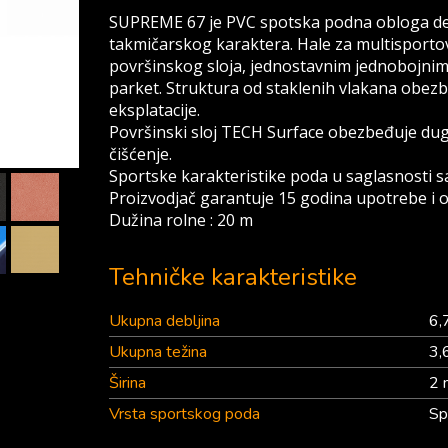
SUPREME 67 je PVC spotska podna obloga de
takmičarskog karaktera. Hale za multisportov
površinskog sloja, jednostavnim jednobojni
parket. Struktura od staklenih vlakana obez
eksplatacije.
Površinski sloj TECH Surface obezbeđuje dugo
čišćenje.
Sportske karakteristike poda u saglasnosti
Proizvodjač garantuje 15 godina upotrebe i o
Dužina rolne : 20 m
Tehničke karakteristike
Ukupna debljina
6,
Ukupna težina
3,
Širina
2 
Vrsta sportskog poda
Sp