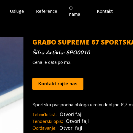
O
Usluge
Reference
Kontakt
nama
GRABO SUPREME 67 SPORTSK
Šifra Artikla: SPO0010
Cena je data po m2.
Kontaktirajte nas
Sportska pvc podna obloga u rolni debljine 6,7 m
Otvori fajl
Tehnički list:
Otvori fajl
Tenderski opis:
Otvori fajl
Održavanje: