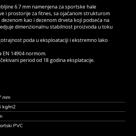
bljine 6.7 mm namenjena za sportske hale
e i prostorije za fitnes, sa ojačanom strukturom
m dezenom kao i dezenom drveta koji podseća na
bedjuje dimenzionalnu stabilnost proizvoda u toku
trajnost poda u eksploataciji i ekstremno lako
 sa EN 14904 normom.
čekivani period od 18 godina eksplatacije.
7 mm
6 kg/m2
m
ortski PVC