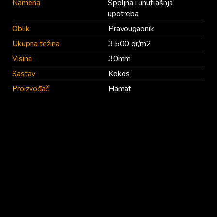
Namena
Spoljna i unutrašnja
upotreba
Oblik
Pravougaonik
Ukupna težina
3.500 gr/m2
Visina
30mm
Sastav
Kokos
Proizvođač
Hamat