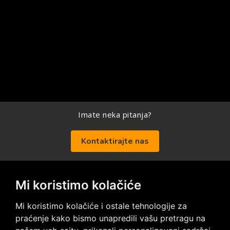
Imate neka pitanja?
Kontaktirajte nas
Mi koristimo kolačiće
Posetite nas na društvenim mrežama
Mi koristimo kolačiće i ostale tehnologije za
praćenje kako bismo unapredili vašu pretragu na