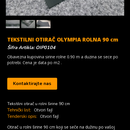
TEKSTILNI OTIRAČ OLYMPIA ROLNA 90 cm
Šifra Artikla: OIP0104
Obavezna kupovina sirine rolne 0.90 m a duzina se sece po
potrebi. Cena je data po m2 .
Kontaktirajte nas
Tekstilni otirač u rolni širine 90 cm
Tehnički list:
Otvori fajl
Tenderski opis:
Otvori fajl
Otirač u rolni širine 90 cm koji se seče na dužinu po vašoj