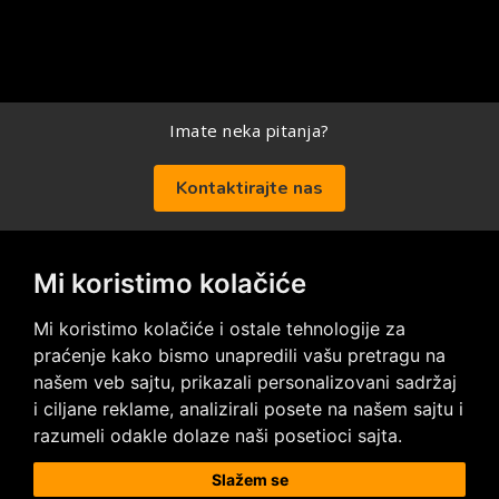
Imate neka pitanja?
Kontaktirajte nas
Mi koristimo kolačiće
Posetite nas na društvenim mrežama
Mi koristimo kolačiće i ostale tehnologije za
praćenje kako bismo unapredili vašu pretragu na
našem veb sajtu, prikazali personalizovani sadržaj
i ciljane reklame, analizirali posete na našem sajtu i
razumeli odakle dolaze naši posetioci sajta.
Prodaja i ugradnja podnih obloga
Slažem se