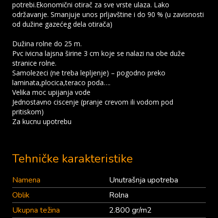
potrebi.Ekonomični otirač za sve vrste ulaza. Lako
održavanje. Smanjuje unos prljavštine i do 90 % (u zavisnosti
od dužine gazećeg dela otirača)
Dužina rolne do 25 m.
Pvc ivicna lajsna širine 3 cm koje se nalazi na obe duže
stranice rolne.
Samolezeci (ne treba lepljenje) – pogodno preko
laminata,plocica,teraco poda….
Velika moc upijanja vode
Jednostavno ciscenje (pranje crevom ili vodom pod
pritiskom)
Za kucnu upotrebu
Tehničke karakteristike
Namena
Unutrašnja upotreba
Oblik
Rolna
Ukupna težina
2.800 gr/m2