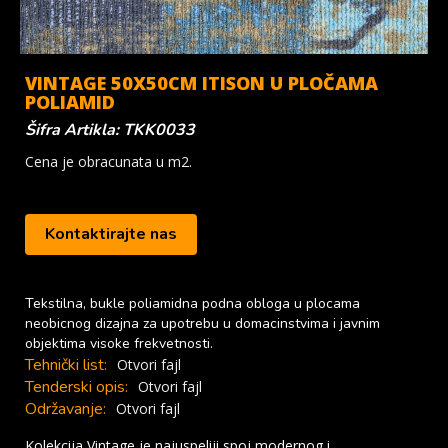
VINTAGE 50X50CM ITISON U PLOČAMA
POLIAMID
Šifra Artikla: TKK0033
Cena je obracunata u m2.
Kontaktirajte nas
Tekstilna, bukle poliamidna podna obloga u plocama
neobicnog dizajna za upotrebu u domacinstvima i javnim
objektima visoke frekvetnosti.
Tehnički list:
Otvori fajl
Tenderski opis:
Otvori fajl
Održavanje:
Otvori fajl
Kolekcija Vintage je najuspeliji spoj modernog i