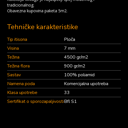
tradicionalnog.
Obavezna kupovina paketa 5m2.
Tehničke karakteristike
Tip itisona
Ploča
Visina
7 mm
Težina
4500 gr/m2
Težina flora
900 gr/m2
Sastav
100% poliamid
Namena poda
Komercijalna upotreba
Klasa upotrebe
33
Sertifikat o sporozapaljivosti
Bfl S1