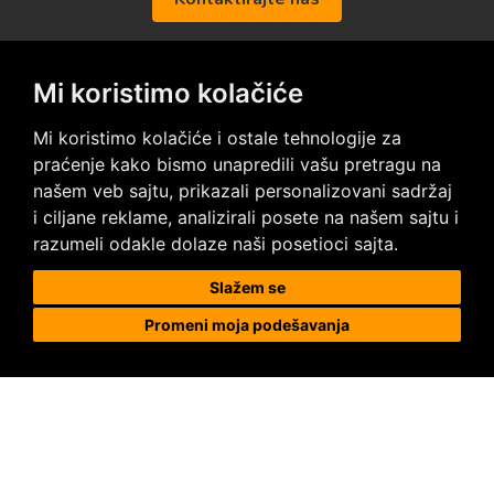
Mi koristimo kolačiće
Posetite nas na društvenim mrežama
Mi koristimo kolačiće i ostale tehnologije za
praćenje kako bismo unapredili vašu pretragu na
našem veb sajtu, prikazali personalizovani sadržaj
i ciljane reklame, analizirali posete na našem sajtu i
razumeli odakle dolaze naši posetioci sajta.
Prodaja i ugradnja podnih obloga
Slažem se
Promeni moja podešavanja
Megapod d.o.o.
Karađorđeva 63, 11000 Beograd, Srbija
tel/fax: +381 11 2630 753
tel : +381 64 8292 314
megapod@megapod.rs