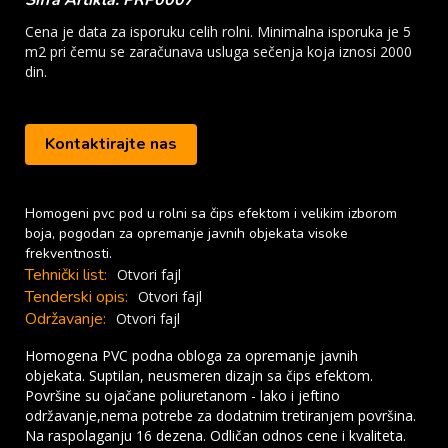
Šifra Artikla: PRP0007
Cena je data za isporuku celih rolni. Minimalna isporuka je 5
m2 pri čemu se zaračunava usluga sečenja koja iznosi 2000
din.
Kontaktirajte nas
Homogeni pvc pod u rolni sa čips efektom i velikim izborom
boja, pogodan za opremanje javnih objekata visoke
frekventnosti.
Tehnički list:
Otvori fajl
Tenderski opis:
Otvori fajl
Održavanje:
Otvori fajl
Homogena PVC podna obloga za opremanje javnih
objekata.
Suptilan, neusmeren dizajn sa čips efektom.
Površine su ojačane poliuretanom - lako i jeftino
održavanje,nema potrebe za dodatnim tretiranjem površina.
Na raspolaganju 16 dezena. Odličan odnos cene i kvaliteta.