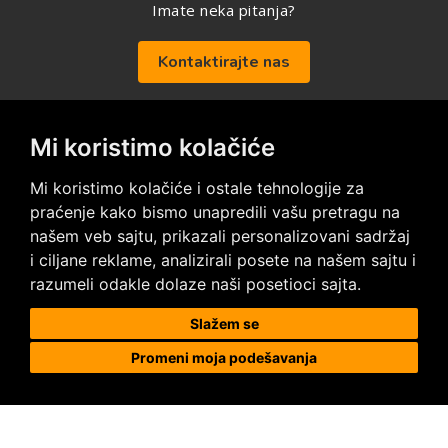
Imate neka pitanja?
Kontaktirajte nas
Mi koristimo kolačiće
Posetite nas na društvenim mrežama
Mi koristimo kolačiće i ostale tehnologije za
praćenje kako bismo unapredili vašu pretragu na
našem veb sajtu, prikazali personalizovani sadržaj
i ciljane reklame, analizirali posete na našem sajtu i
razumeli odakle dolaze naši posetioci sajta.
Prodaja i ugradnja podnih obloga
Slažem se
Promeni moja podešavanja
Megapod d.o.o.
Karađorđeva 63, 11000 Beograd, Srbija
tel/fax: +381 11 2630 753