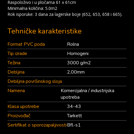
Raspoloživo i u pločama 61 x 61cm
Minimalna količina: 5.0m2
Rok isporuke: 3 dana za lagerske boje (652, 653, 658 i 665).
Tehničke karakteristike
Format PVC poda
Rolna
Tip izrade
Homogeni
Težina
3000 g/m2
Debljina
2,00mm
Debiljna površinskog sloja
Namena
Komercijalna / industrijska
upotreba
Klasa upotrebe
34-43
Proizvođač
Tarkett
Sertifikat o sporozapaljivosti
Bfl-s1