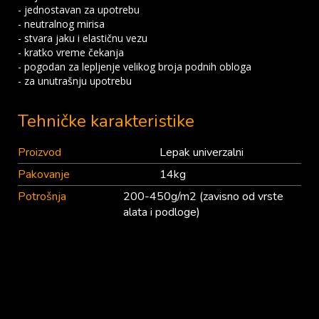
- jednostavan za upotrebu
- neutralnog mirisa
- stvara jaku i elastičnu vezu
- kratko vreme čekanja
- pogodan za lepljenje velikog broja podnih obloga
- za unutrašnju upotrebu
Tehničke karakteristike
Proizvod
Lepak univerzalni
Pakovanje
14kg
Potrošnja
200-450g/m2 (zavisno od vrste
alata i podloge)