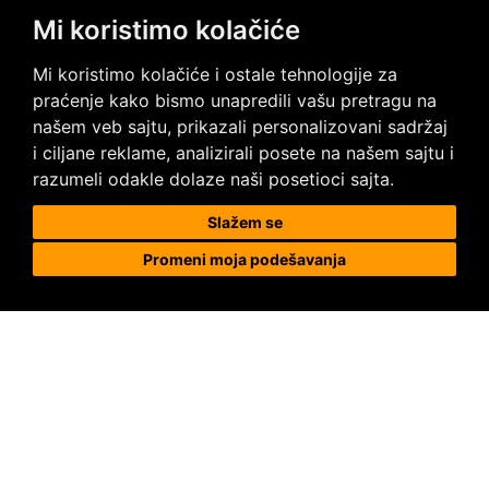
Mi koristimo kolačiće
Posetite nas na društvenim mrežama
Mi koristimo kolačiće i ostale tehnologije za
praćenje kako bismo unapredili vašu pretragu na
našem veb sajtu, prikazali personalizovani sadržaj
i ciljane reklame, analizirali posete na našem sajtu i
razumeli odakle dolaze naši posetioci sajta.
Prodaja i ugradnja podnih obloga
Slažem se
Promeni moja podešavanja
Megapod d.o.o.
Karađorđeva 63, 11000 Beograd, Srbija
tel/fax: +381 11 2630 753
tel : +381 64 8292 314
megapod@megapod.rs
Reklamacije
Posebni uslovi