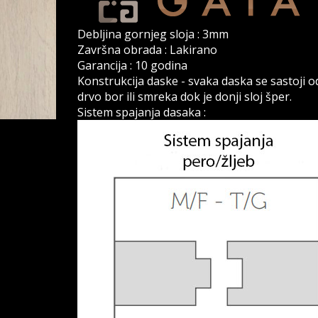
Debljina gornjeg sloja : 3mm
Završna obrada : Lakirano
Garancija : 10 godina
Konstrukcija daske - svaka daska se sastoji od t
drvo bor ili smreka dok je donji sloj šper.
Sistem spajanja dasaka :