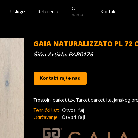
O
Usluge
Reference
Kontakt
nama
GAIA NATURALIZZATO PL 72 
Šifra Artikla: PAR0176
Kontaktirajte nas
Troslojni parket tzv. Tarket parket Italijanskog
Otvori fajl
Tehnički list:
Otvori fajl
Održavanje: