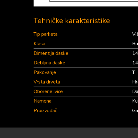
Tehničke karakteristike
Tip parketa
Vi
Klasa
Ru
Dimenzija daske
14
Debljina daske
1
Pakovanje
T
Vrsta drveta
Hr
Oborene ivice
D
Namena
Ku
Proizvođač
Ga