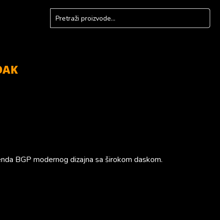
OAK
 brenda BGP modernog dizajna sa širokom daskom.