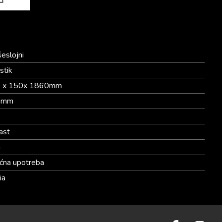
šeslojni
stik
 x 150x 1860mm
4mm
ast
a
ćna upotreba
ia