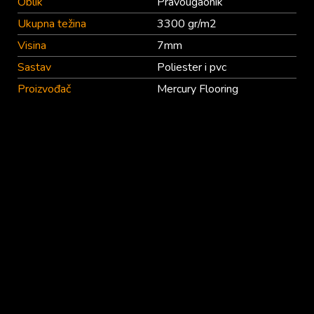
Oblik
Pravougaonik
Ukupna težina
3300 gr/m2
Visina
7mm
Sastav
Poliester i pvc
Proizvođač
Mercury Flooring