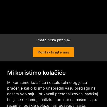
Imate neka pitanja?
Kontaktirajte nas
Mi koristimo kolačiće
Posetite nas na društvenim mrežama
Mi koristimo kolačiće i ostale tehnologije za
praćenje kako bismo unapredili vašu pretragu na
našem veb sajtu, prikazali personalizovani sadržaj
i ciljane reklame, analizirali posete na našem sajtu i
razumeli odakle dolaze naši posetioci sajta.