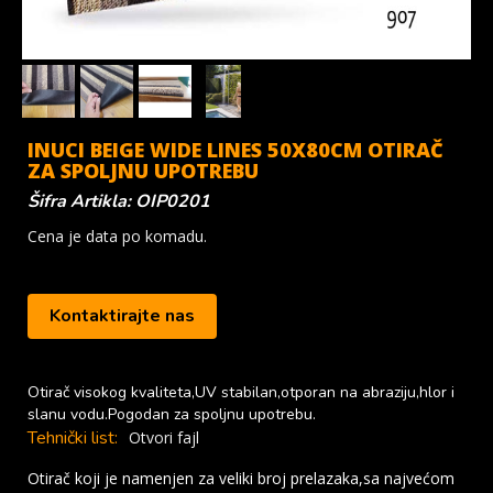
INUCI BEIGE WIDE LINES 50X80CM OTIRAČ
ZA SPOLJNU UPOTREBU
Šifra Artikla: OIP0201
Cena je data po komadu.
Kontaktirajte nas
Otirač visokog kvaliteta,UV stabilan,otporan na abraziju,hlor i
slanu vodu.Pogodan za spoljnu upotrebu.
Tehnički list:
Otvori fajl
Otirač koji je namenjen za veliki broj prelazaka,sa najvećom