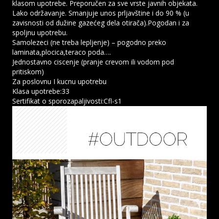
klasom upotrebe. Preporučen za sve vrste javnih objekata.
Lako održavanje. Smanjuje unos prljavštine i do 90 % (u
zavisnosti od dužine gazećeg dela otirača).Pogodan i za
spoljnu upotrebu.
Samolezeci (ne treba lepljenje) – pogodno preko
laminata,plocica,teraco poda….
Jednostavno ciscenje (pranje crevom ili vodom pod
pritiskom)
Za poslovnu I kucnu upotrebu
Klasa upotrebe:33
Sertifikat o sporozapaljivosti:Cfl-s1