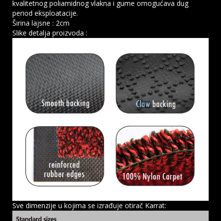
kvalitetnog poliamidnog vlakna i gume omogućava dug
period eksploatacije.
Širina lajsne : 2cm
Slike detalja proizvoda :
Sve dimenzije u kojima se izrađuje otirač Karrat: