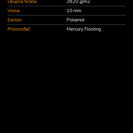
Ukupna težina
2820 g/m2
Visina
10 mm
Sastav
Poliamid
Proizvođač
Mercury Flooring