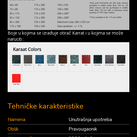
Boje u kojima se izrađuje otirač Karrat i u kojima se može
naruciti :
Tehničke karakteristike
Namena
Unutrašnja upotreba
Oblik
Pravougaonik