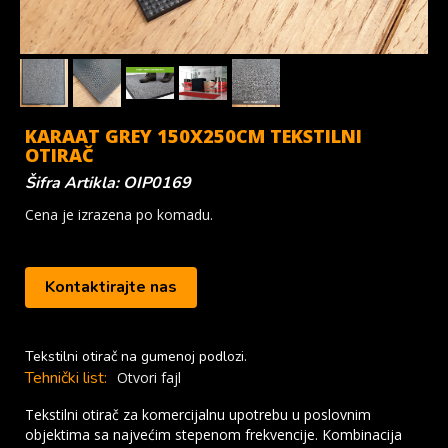
KARAAT GREY 150X250CM TEKSTILNI
OTIRAČ
Šifra Artikla: OIP0169
Cena je izrazena po komadu.
Kontaktirajte nas
Tekstilni otirač na gumenoj podlozi.
Tehnički list:
Otvori fajl
Tekstilni otirač za komercijalnu upotrebu u poslovnim
objektima sa najvećim stepenom frekvencije. Kombinacija