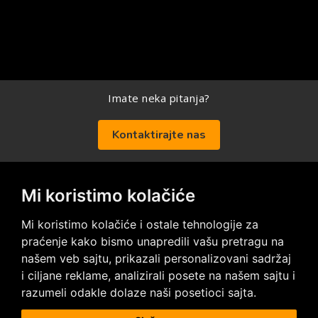
Imate neka pitanja?
Kontaktirajte nas
Mi koristimo kolačiće
Posetite nas na društvenim mrežama
Mi koristimo kolačiće i ostale tehnologije za
praćenje kako bismo unapredili vašu pretragu na
našem veb sajtu, prikazali personalizovani sadržaj
i ciljane reklame, analizirali posete na našem sajtu i
razumeli odakle dolaze naši posetioci sajta.