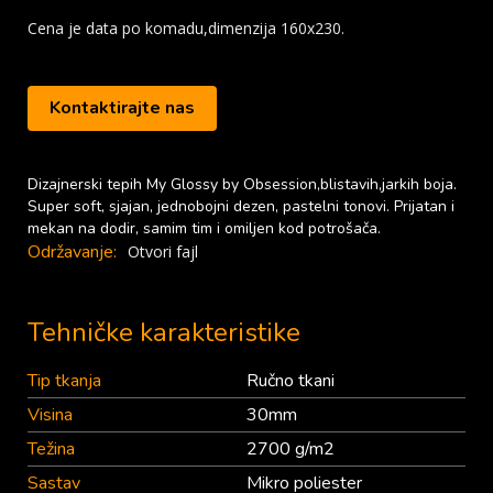
Cena je data po komadu,dimenzija 160x230.
Kontaktirajte nas
Dizajnerski tepih My Glossy by Obsession,blistavih,jarkih boja.
Super soft, sjajan, jednobojni dezen, pastelni tonovi. Prijatan i
mekan na dodir, samim tim i omiljen kod potrošača.
Održavanje:
Otvori fajl
Tehničke karakteristike
Tip tkanja
Ručno tkani
Visina
30mm
Težina
2700 g/m2
Sastav
Mikro poliester