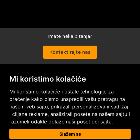
Imate neka pitanja?
Kontaktirajte nas
Mi koristimo kolačiće
Posetite nas na društvenim mrežama
Mi koristimo kolačiće i ostale tehnologije za
praćenje kako bismo unapredili vašu pretragu na
našem veb sajtu, prikazali personalizovani sadržaj
i ciljane reklame, analizirali posete na našem sajtu i
razumeli odakle dolaze naši posetioci sajta.
Prodaja i ugradnja podnih obloga
Slažem se