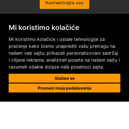
Kontaktirajte nas
Mi koristimo kolačiće
Posetite nas na društvenim mrežama
Mi koristimo kolačiće i ostale tehnologije za
praćenje kako bismo unapredili vašu pretragu na
našem veb sajtu, prikazali personalizovani sadržaj
i ciljane reklame, analizirali posete na našem sajtu i
razumeli odakle dolaze naši posetioci sajta.
Prodaja i ugradnja podnih obloga
Slažem se
Promeni moja podešavanja
Megapod d.o.o.
Karađorđeva 63, 11000 Beograd, Srbija
tel/fax: +381 11 2630 753
tel : +381 64 8292 314
megapod@megapod.rs