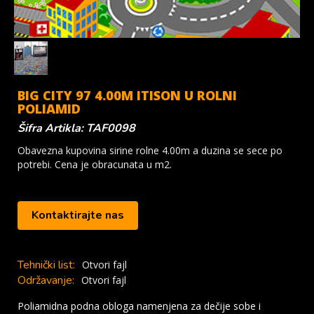
BIG CITY 97 4.00M ITISON U ROLNI
POLIAMID
Šifra Artikla: TAF0098
Obavezna kupovina sirine rolne 4.00m a duzina se sece po
potrebi. Cena je obracunata u m2.
Kontaktirajte nas
Tehnički list:
Otvori fajl
Održavanje:
Otvori fajl
Poliamidna podna obloga namenjena za dečije sobe i