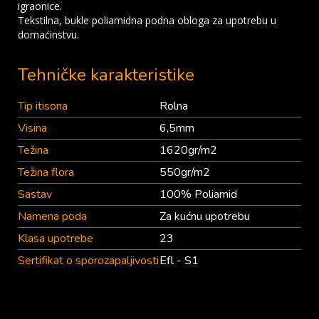
igraonice.
Tekstilna, bukle poliamidna podna obloga za upotrebu u
domaćinstvu.
Tehničke karakteristike
Tip itisona
Rolna
Visina
6,5mm
Težina
1620gr/m2
Težina flora
550gr/m2
Sastav
100% Poliamid
Namena poda
Za kućnu upotrebu
Klasa upotrebe
23
Sertifikat o sporozapaljivosti
Efl - S1