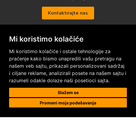
Kontaktirajte nas
Mi koristimo kolačiće
Posetite nas na društvenim mrežama
Mi koristimo kolačiće i ostale tehnologije za
praćenje kako bismo unapredili vašu pretragu na
našem veb sajtu, prikazali personalizovani sadržaj
i ciljane reklame, analizirali posete na našem sajtu i
razumeli odakle dolaze naši posetioci sajta.
Prodaja i ugradnja podnih obloga
Slažem se
Promeni moja podešavanja
Megapod d.o.o.
Karađorđeva 63, 11000 Beograd, Srbija
tel/fax: +381 11 2630 753
tel : +381 64 8292 314