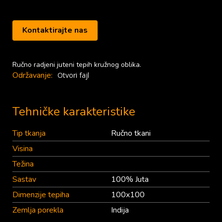
Kontaktirajte nas
Ručno radjeni juteni tepih kružnog oblika.
Održavanje:
Otvori fajl
Tehničke karakteristike
Tip tkanja
Ručno tkani
Visina
Težina
Sastav
100% Juta
Dimenzije tepiha
100x100
Zemlja porekla
Indija