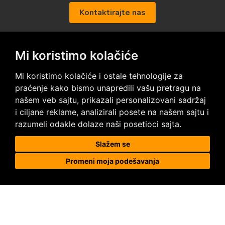
Kontaktirajte nas
Mi koristimo kolačiće
Posetite nas na društvenim mrežama
Mi koristimo kolačiće i ostale tehnologije za
praćenje kako bismo unapredili vašu pretragu na
našem veb sajtu, prikazali personalizovani sadržaj
i ciljane reklame, analizirali posete na našem sajtu i
Prodaja i ugradnja podnih obloga
razumeli odakle dolaze naši posetioci sajta.
Megapod d.o.o.
Slažem se
Karađorđeva 63, 11000 Beograd, Srbija
Promeni moja podešavanja
tel/fax: +381 11 2630 753
tel : +381 64 8292 314
megapod@megapod.rs
Reklamacije