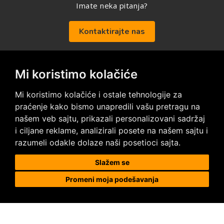
Imate neka pitanja?
Kontaktirajte nas
Mi koristimo kolačiće
Posetite nas na društvenim mrežama
Mi koristimo kolačiće i ostale tehnologije za
praćenje kako bismo unapredili vašu pretragu na
našem veb sajtu, prikazali personalizovani sadržaj
i ciljane reklame, analizirali posete na našem sajtu i
razumeli odakle dolaze naši posetioci sajta.
Prodaja i ugradnja podnih obloga
Slažem se
Promeni moja podešavanja
Megapod d.o.o.
Karađorđeva 63, 11000 Beograd, Srbija
tel/fax: +381 11 2630 753