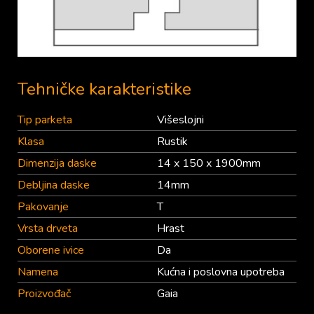
Tehničke karakteristike
Tip parketa
Višeslojni
Klasa
Rustik
Dimenzija daske
14 x 150 x 1900mm
Debljina daske
14mm
Pakovanje
T
Vrsta drveta
Hrast
Oborene ivice
Da
Namena
Kućna i poslovna upotreba
Proizvođač
Gaia