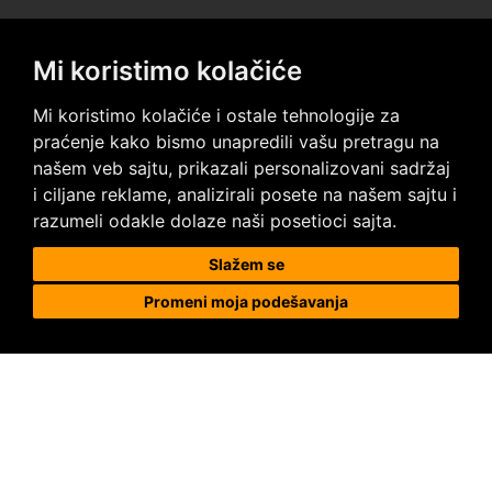
Mi koristimo kolačiće
Posetite nas na društvenim mrežama
Mi koristimo kolačiće i ostale tehnologije za
praćenje kako bismo unapredili vašu pretragu na
našem veb sajtu, prikazali personalizovani sadržaj
i ciljane reklame, analizirali posete na našem sajtu i
razumeli odakle dolaze naši posetioci sajta.
Prodaja i ugradnja podnih obloga
Slažem se
Promeni moja podešavanja
Megapod d.o.o.
Karađorđeva 63, 11000 Beograd, Srbija
tel/fax: +381 11 2630 753
tel : +381 64 8292 314
megapod@megapod.rs
Reklamacije