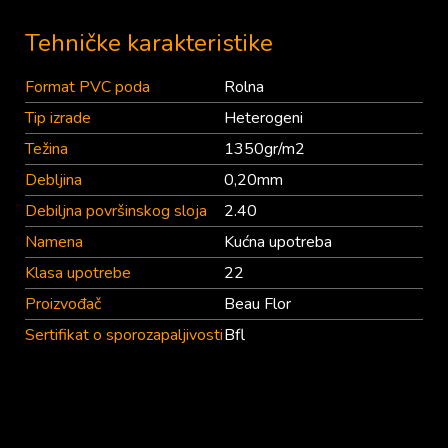
Tehničke karakteristike
Format PVC poda
Rolna
Tip izrade
Heterogeni
Težina
1350gr/m2
Debljina
0,20mm
Debiljna površinskog sloja
2.40
Namena
Kućna upotreba
Klasa upotrebe
22
Proizvođač
Beau Flor
Sertifikat o sporozapaljivosti
Bfl