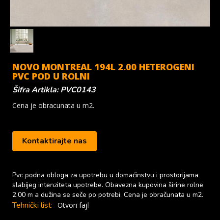
NOVO MONTREAL 194L 2.00 HETEROGENI
PVC POD U ROLNI
Šifra Artikla: PVC0143
Cena je obracunata u m2.
Kontaktirajte nas
Pvc podna obloga za upotrebu u domaćinstvu i prostorijama
slabijeg intenziteta upotrebe. Obavezna kupovina širine rolne
2.00 m a dužina se seče po potrebi. Cena je obračunata u m2.
Tehnički list:
Otvori fajl