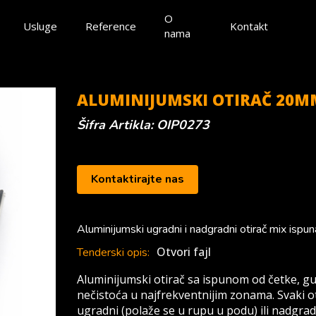
O
Usluge
Reference
Kontakt
nama
ALUMINIJUMSKI OTIRAČ 20M
Šifra Artikla: OIP0273
Kontaktirajte nas
Aluminijumski ugradni i nadgradni otirač mix ispun
Otvori fajl
Tenderski opis:
Aluminijumski otirač sa ispunom od četke, gum
nečistoća u najfrekventnijim zonama. Svaki ot
ugradni (polaže se u rupu u podu) ili nadgrad