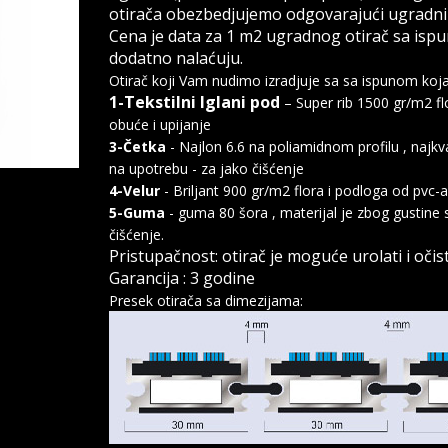
otirača obezbedjujemo odgovarajući ugradni i
Cena je data za 1 m2 ugradnog otirač sa ispu
dodatno nalaćuju.
Otirač koji Vam nudimo izradjuje sa sa ispunom koja 
1-Tekstilni Iglani pod
– Super rib 1500 gr/m2 fl
obuće i upijanje
3-Četka
- Najlon 6.6 na poliamidnom profilu , najkval
na upotrebu - za jako čišćenje
4-Velur
- Briljant 900 gr/m2 flora i podloga od pvc-
5-Guma
- guma 80 šora , materijal je zbog gustine st
čišćenje.
Pristupačnost: otirač je moguće urolati i očis
Garancija : 3 godine
Presek otirača sa dimezijama: