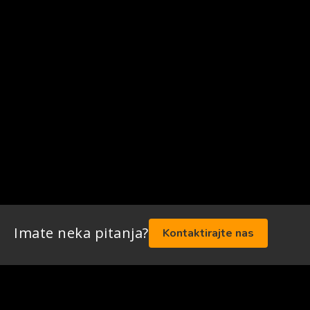
Imate neka pitanja?
Kontaktirajte nas
Mega