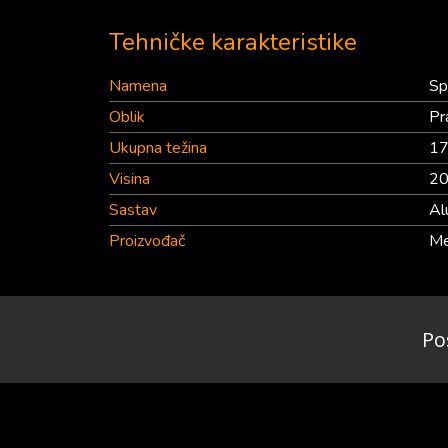
Tehničke karakteristike
Namena
Sp
Oblik
Pr
Ukupna težina
17
Visina
2
Sastav
Al
Proizvođač
Me
Po
pod d.o.o.
Reklamacije