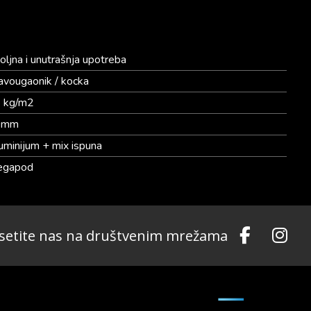
oljna i unutrašnja upotreba
avougaonik / kocka
 kg/m2
0mm
uminijum + mix ispuna
gapod
setite nas na društvenim mrežama