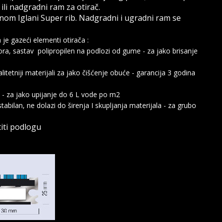
li nadgradni ram za otirač.
nom Iglani Super rib. Nadgradni i ugradni ram se
je gazeći elementi otirača :
ora, sastav polipropilen na podlozi od gume - za jako brisanje
itetniji materijali za jako čišćenje obuće - garancija 3 godina
a - za jako upijanje do 6 L vode po m2
abilan, ne dolazi do širenja I skupljanja materijala - za grubo
titi podlogu