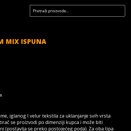
M MIX ISPUNA
a.
e, iglanog I velur tekstila za uklanjanje svih vrsta
irač se proizvodi po dimenziji kupca i može biti
ni (postavlja se preko postojećeg poda). Za oba tipa