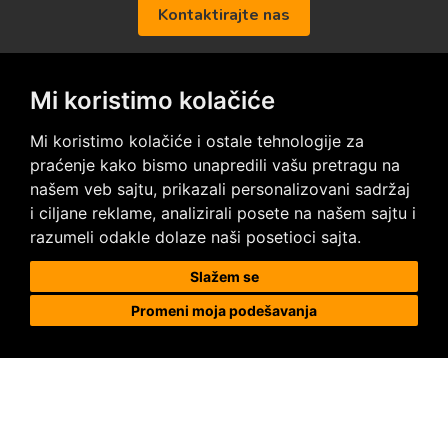
Kontaktirajte nas
Mi koristimo kolačiće
Posetite nas na društvenim mrežama
Mi koristimo kolačiće i ostale tehnologije za
praćenje kako bismo unapredili vašu pretragu na
našem veb sajtu, prikazali personalizovani sadržaj
i ciljane reklame, analizirali posete na našem sajtu i
razumeli odakle dolaze naši posetioci sajta.
Prodaja i ugradnja podnih obloga
Slažem se
Promeni moja podešavanja
Megapod d.o.o.
Karađorđeva 63, 11000 Beograd, Srbija
tel/fax: +381 11 2630 753
tel : +381 64 8292 314
megapod@megapod.rs