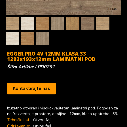
EGGER PRO 4V 12MM KLASA 33
1292x193x12mm LAMINATNI POD
Šifra Artikla: LPD0291
Kontaktirajte nas
Izuzetno otporan i visokokvalitetan laminatni pod. Pogodan za
najfrekventnije prostore, debljine : 12mm, klasa upotrebe : 33.
Tehnički list:
Otvori fajl
Održavanje:
Otvori fajl