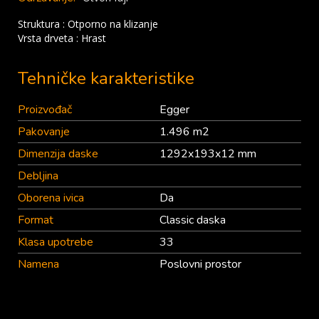
Struktura : Otporno na klizanje
Vrsta drveta : Hrast
Tehničke karakteristike
Proizvođač
Egger
Pakovanje
1.496 m2
Dimenzija daske
1292x193x12 mm
Debljina
Oborena ivica
Da
Format
Classic daska
Klasa upotrebe
33
Namena
Poslovni prostor