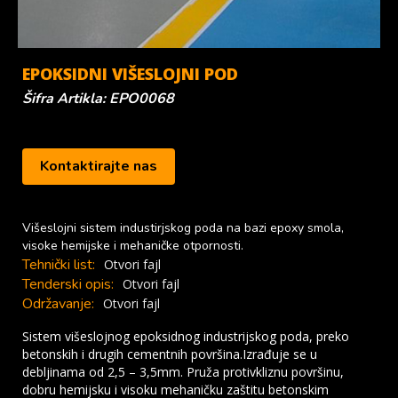
EPOKSIDNI VIŠESLOJNI POD
Šifra Artikla: EPO0068
Kontaktirajte nas
Višeslojni sistem industirjskog poda na bazi epoxy smola,
visoke hemijske i mehaničke otpornosti.
Tehnički list:
Otvori fajl
Tenderski opis:
Otvori fajl
Održavanje:
Otvori fajl
Sistem višeslojnog epoksidnog industrijskog poda, preko
betonskih i drugih cementnih površina.
Izrađuje se u
debljinama od 2,5 – 3,5mm.
Pruža protivkliznu površinu,
dobru hemijsku i visoku mehaničku zaštitu betonskim