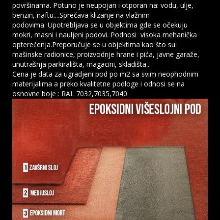
površinama.
Potuno je neupojan i otporan na: vodu, ulje,
benzin, naftu....
Sprečava klizanje na vlažnim
podovima.
Upotrebljava se u objektima gde se očekuju
mokri, masni i nauljeni podovi. Podnosi visoka mehanička
opterećenja.
Preporučuje se u objektima kao što su:
mašinske radionice, proizvodnje hrane i pića, javne garaže,
unutrašnja parkirališta, magacini, skladišta...
Cena je data za ugradjeni pod po m2 sa svim neophodnim
materijalima a preko kvalitetne podloge i odnosi se na
osnovne boje : RAL 7032,7035,7040