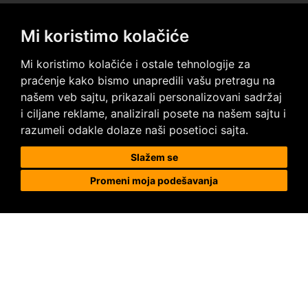
Mi koristimo kolačiće
Posetite nas na društvenim mrežama
Mi koristimo kolačiće i ostale tehnologije za
praćenje kako bismo unapredili vašu pretragu na
našem veb sajtu, prikazali personalizovani sadržaj
i ciljane reklame, analizirali posete na našem sajtu i
razumeli odakle dolaze naši posetioci sajta.
Prodaja i ugradnja podnih obloga
Slažem se
Promeni moja podešavanja
Megapod d.o.o.
Karađorđeva 63, 11000 Beograd, Srbija
tel/fax: +381 11 2630 753
tel : +381 64 8292 314
megapod@megapod.rs
Reklamacije