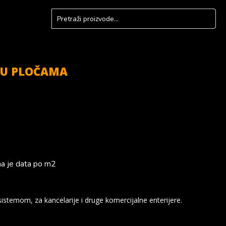
D U PLOČAMA
a je data po m2
istemom, za kancelarije i druge komercijalne enterijere.