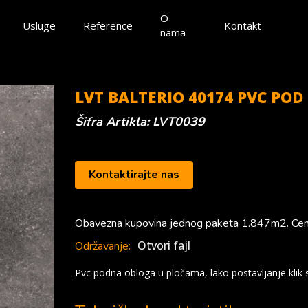
O
Usluge
Reference
Kontakt
nama
LVT BALTERIO 40174 PVC PO
Šifra Artikla: LVT0039
Kontaktirajte nas
Obavezna kupovina jednog paketa 1.847m2. Cen
Otvori fajl
Održavanje:
Pvc podna obloga u pločama, lako postavljanje klik s