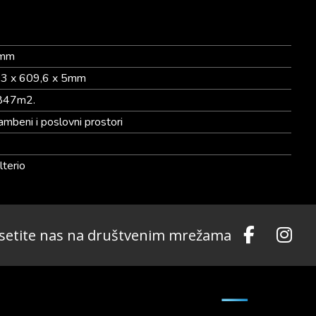
 mm
3 x 609,6 x 5mm
847m2.
ambeni i poslovni prostori
2
lterio
setite nas na društvenim mrežama