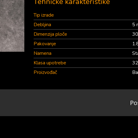
Tehničke karakteristike
Tip izrade
Debljina
5
Dimenzija ploče
30
Pakovanje
1.
Namena
St
Klasa upotrebe
3
Proizvođač
Ba
Po
pod d.o.o.
Reklamacije