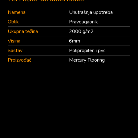
Namena
Unutrašnja upotreba
Oblik
Pravougaonik
Ukupna težina
2000 g/m2
Visina
6mm
Sastav
Polipropilen i pvc
Proizvođač
Mercury Flooring