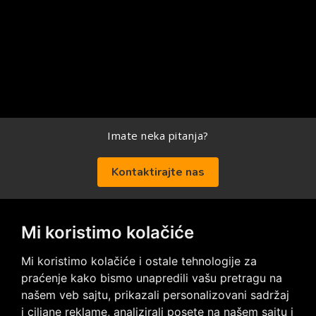
Imate neka pitanja?
Kontaktirajte nas
Mi koristimo kolačiće
Posetite nas na društvenim mrežama
Mi koristimo kolačiće i ostale tehnologije za
praćenje kako bismo unapredili vašu pretragu na
našem veb sajtu, prikazali personalizovani sadržaj
i ciljane reklame, analizirali posete na našem sajtu i