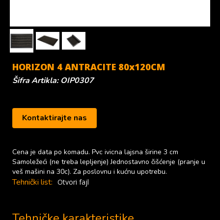
HORIZON 4 ANTRACITE 80x120CM
Šifra Artikla: OIP0307
Kontaktirajte nas
Cena je data po komadu. Pvc ivicna lajsna širine 3 cm
Samoležeći (ne treba lepljenje) Jednostavno čišćenje (pranje u
veš mašini na 30c). Za poslovnu i kućnu upotrebu.
Tehnički list:
Otvori fajl
Tehničke karakteristike