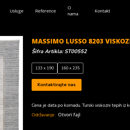
O
Usluge
Reference
Kontakt
nama
MASSIMO LUSSO 8203 VISKOZ
Šifra Artikla: ST00552
133
x
190
160
x
235
Kontaktirajte nas
Cena je data po komadu. Turski viskozni tepih iz k
Otvori fajl
Održavanje: