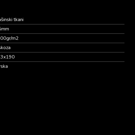
šinski tkani
.5mm
00gr/m2
skoza
33x190
rska