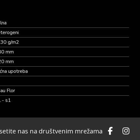
lna
terogeni
30 g/m2
80 mm
20 mm
ćna upotreba
2
au Flor
l - s1
setite nas na društvenim mrežama