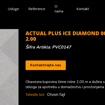
O
Usluge
Reference
Kontakt
nama
ACTUAL PLUS ICE DIAMOND 0
2.00
Šifra Artikla: PVC0147
Kontaktirajte nas
Obavezna kupovina širine rolne 2.00 m a dužina 
obloga za upotrebu u domaćinstvu i prostorijama 
Otvori fajl
Tehnički list: