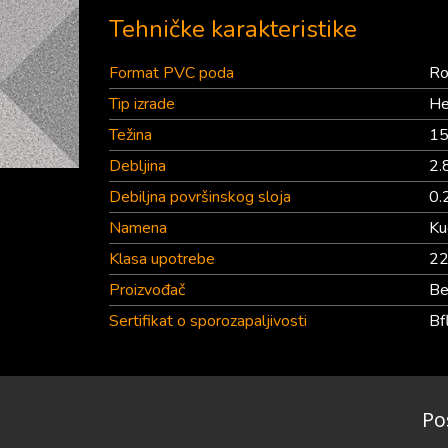
Tehničke karakteristike
Format PVC poda
Ro
Tip izrade
He
Težina
15
Debljina
2.
Debiljna površinskog sloja
0.
Namena
Ku
Klasa upotrebe
2
Proizvođač
Be
Sertifikat o sporozapaljivosti
Bf
Po