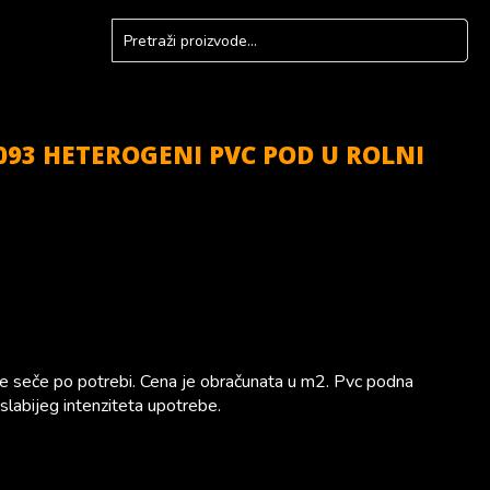
093 HETEROGENI PVC POD U ROLNI
se seče po potrebi. Cena je obračunata u m2. Pvc podna
slabijeg intenziteta upotrebe.