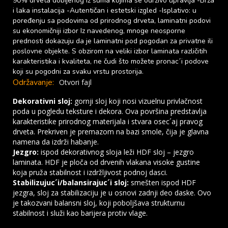
90% drveta dobijenog iz šuma kojima se održivo upravlja -Brza
i laka instalacija -Autentičan i estetski izgled -Isplativo: u
poređenju sa podovima od prirodnog drveta, laminatni podovi
su ekonomičniji izbor Iz navedenog, mnoge neosporne
prednosti dokazuju da je laminatni pod pogodan za privatne ili
poslovne objekte. S obzirom na veliki izbor laminata različitih
karakteristika i kvaliteta, ne čudi što možete pronac´i podove
koji su pogodni za svaku vrstu prostorija.
Održavanje:
Otvori fajl
Dekorativni sloj:
gornji sloj koji nosi vizuelnu privlačnost
poda u pogledu teksture i dekora. Ova površina predstavlja
karakteristike prirodnog materijala i stvara osec´aj pravog
drveta. Prekriven je premazom na bazi smole, čija je glavna
namena da izdrži habanje.
Jezgro:
ispod dekorativnog sloja leži HDF sloj – jezgro
laminata. HDF je ploča od drvenih vlakana visoke gustine
koja pruža stabilnost i izdržljivost podnoj dasci.
Stabilizujuc´i/balansirajuc´i sloj:
smešten ispod HDF
jezgra, sloj za stabilizaciju je u osnovi zadnji deo daske. Ovo
je takozvani balansni sloj, koji poboljšava strukturnu
stabilnost i služi kao barijera protiv vlage.