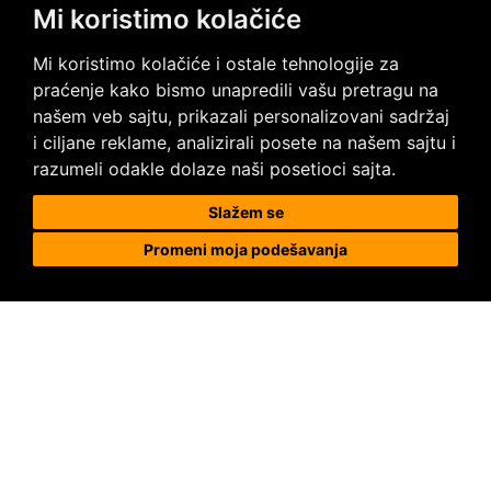
Mi koristimo kolačiće
Posetite nas na društvenim mrežama
Mi koristimo kolačiće i ostale tehnologije za
praćenje kako bismo unapredili vašu pretragu na
našem veb sajtu, prikazali personalizovani sadržaj
i ciljane reklame, analizirali posete na našem sajtu i
razumeli odakle dolaze naši posetioci sajta.
Prodaja i ugradnja podnih obloga
Slažem se
Promeni moja podešavanja
Megapod d.o.o.
Karađorđeva 63, 11000 Beograd, Srbija
tel/fax: +381 11 2630 753
tel : +381 64 8292 314
megapod@megapod.rs
Reklamacije
Posebni uslovi