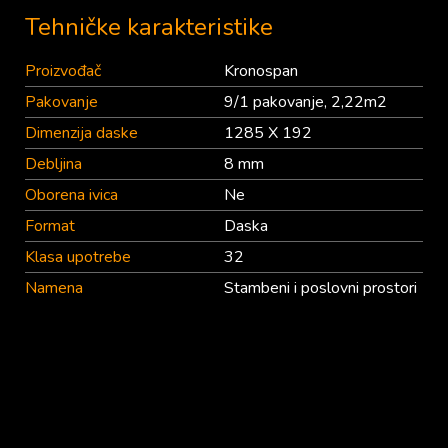
Tehničke karakteristike
Proizvođač
Kronospan
Pakovanje
9/1 pakovanje, 2,22m2
Dimenzija daske
1285 X 192
Debljina
8 mm
Oborena ivica
Ne
Format
Daska
Klasa upotrebe
32
Namena
Stambeni i poslovni prostori