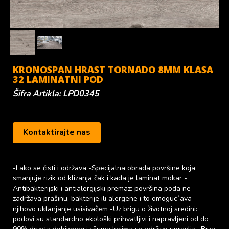
KRONOSPAN HRAST TORNADO 8MM KLASA
32 LAMINATNI POD
Šifra Artikla: LPD0345
Kontaktirajte nas
-Lako se čisti i održava -Specijalna obrada površine koja
smanjuje rizik od klizanja čak i kada je laminat mokar -
Antibakterijski i antialergijski premaz: površina poda ne
zadržava prašinu, bakterije ili alergene i to omoguc´ava
njihovo uklanjanje usisivačem -Uz brigu o životnoj sredini:
podovi su standardno ekološki prihvatljivi i napravljeni od do