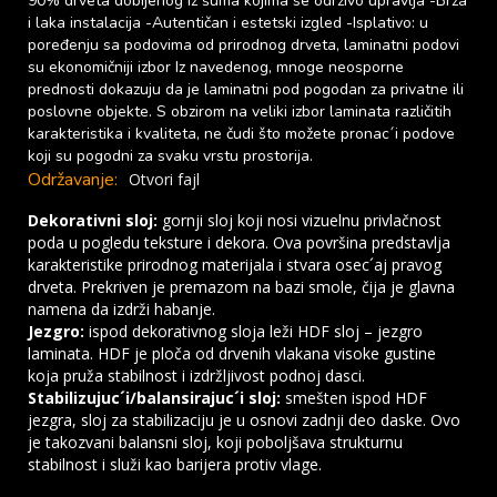
90% drveta dobijenog iz šuma kojima se održivo upravlja -Brza
i laka instalacija -Autentičan i estetski izgled -Isplativo: u
poređenju sa podovima od prirodnog drveta, laminatni podovi
su ekonomičniji izbor Iz navedenog, mnoge neosporne
prednosti dokazuju da je laminatni pod pogodan za privatne ili
poslovne objekte. S obzirom na veliki izbor laminata različitih
karakteristika i kvaliteta, ne čudi što možete pronac´i podove
koji su pogodni za svaku vrstu prostorija.
Održavanje:
Otvori fajl
Dekorativni sloj:
gornji sloj koji nosi vizuelnu privlačnost
poda u pogledu teksture i dekora. Ova površina predstavlja
karakteristike prirodnog materijala i stvara osec´aj pravog
drveta. Prekriven je premazom na bazi smole, čija je glavna
namena da izdrži habanje.
Jezgro:
ispod dekorativnog sloja leži HDF sloj – jezgro
laminata. HDF je ploča od drvenih vlakana visoke gustine
koja pruža stabilnost i izdržljivost podnoj dasci.
Stabilizujuc´i/balansirajuc´i sloj:
smešten ispod HDF
jezgra, sloj za stabilizaciju je u osnovi zadnji deo daske. Ovo
je takozvani balansni sloj, koji poboljšava strukturnu
stabilnost i služi kao barijera protiv vlage.