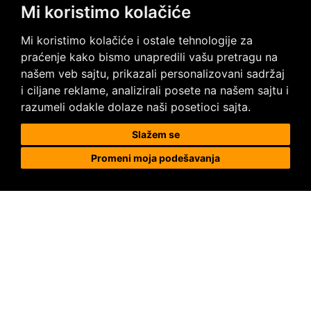
Mi koristimo kolačiće
Posetite nas na društvenim mrežama
Mi koristimo kolačiće i ostale tehnologije za
praćenje kako bismo unapredili vašu pretragu na
našem veb sajtu, prikazali personalizovani sadržaj
i ciljane reklame, analizirali posete na našem sajtu i
razumeli odakle dolaze naši posetioci sajta.
Prodaja i ugradnja podnih obloga
Slažem se
Promeni moja podešavanja
Megapod d.o.o.
Karađorđeva 63, 11000 Beograd, Srbija
tel/fax: +381 11 2630 753
tel : +381 64 8292 314
megapod@megapod.rs
Reklamacije
Posebni uslovi