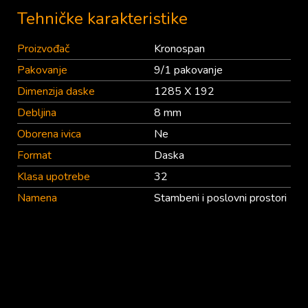
Tehničke karakteristike
Proizvođač
Kronospan
Pakovanje
9/1 pakovanje
Dimenzija daske
1285 X 192
Debljina
8 mm
Oborena ivica
Ne
Format
Daska
Klasa upotrebe
32
Namena
Stambeni i poslovni prostori