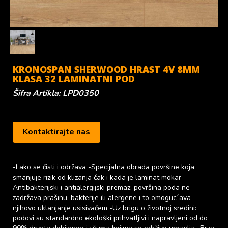
KRONOSPAN SHERWOOD HRAST 4V 8MM
KLASA 32 LAMINATNI POD
Šifra Artikla: LPD0350
Kontaktirajte nas
-Lako se čisti i održava -Specijalna obrada površine koja
smanjuje rizik od klizanja čak i kada je laminat mokar -
Antibakterijski i antialergijski premaz: površina poda ne
zadržava prašinu, bakterije ili alergene i to omoguc´ava
njihovo uklanjanje usisivačem -Uz brigu o životnoj sredini:
podovi su standardno ekološki prihvatljivi i napravljeni od do