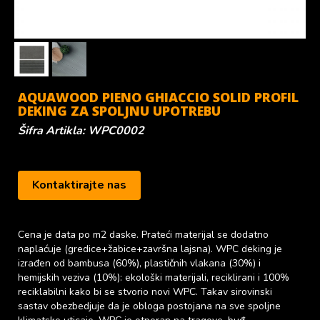
AQUAWOOD PIENO GHIACCIO SOLID PROFIL
DEKING ZA SPOLJNU UPOTREBU
Šifra Artikla: WPC0002
Kontaktirajte nas
Cena je data po m2 daske. Prateći materijal se dodatno
naplaćuje (gredice+žabice+završna lajsna). WPC deking je
izrađen od bambusa (60%), plastičnih vlakana (30%) i
hemijskih veziva (10%): ekološki materijali, reciklirani i 100%
reciklabilni kako bi se stvorio novi WPC. Takav sirovinski
sastav obezbedjuje da je obloga postojana na sve spoljne