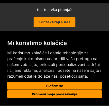
Imate neka pitanja?
Kontaktirajte nas
Mi koristimo kolačiće
Posetite nas na društvenim mrežama
Mi koristimo kolačiće i ostale tehnologije za
praćenje kako bismo unapredili vašu pretragu na
našem veb sajtu, prikazali personalizovani sadržaj
i ciljane reklame, analizirali posete na našem sajtu i
razumeli odakle dolaze naši posetioci sajta.
Prodaja i ugradnja podnih obloga
Slažem se
Promeni moja podešavanja
Megapod d.o.o.
Karađorđeva 63, 11000 Beograd, Srbija