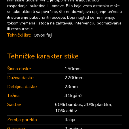
klimatske uticaje. WPC je otporan na tragove, buđ,
raspadanje, pukotine ili lomove. Bilo koja vrsta ostataka može
se lako ukloniti sa površine, što ne dozvoljava upijanje tečnosti
ili stvaranje pukotina ili rascepa. Boja i izgled se ne menjaju
tokom vremena i stoga ne zahtevaju intervenciju podmazivanja
ili restauracije.
Tehnički list:
Otvori fajl
Tehničke karakteristike
Širina daske
150mm
Dužina daske
2200mm
Debljina daske
23mm
Težina
31kg/m2
Sastav
60% bambus, 30% plastika,
10% aditiv
Zemlja porekla
Italija
Garancija
2 godine