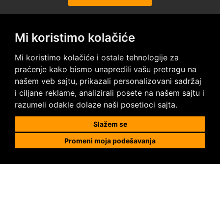
Mi koristimo kolačiće
Posetite nas na društvenim mrežama
Mi koristimo kolačiće i ostale tehnologije za
praćenje kako bismo unapredili vašu pretragu na
našem veb sajtu, prikazali personalizovani sadržaj
i ciljane reklame, analizirali posete na našem sajtu i
razumeli odakle dolaze naši posetioci sajta.
Prodaja i ugradnja podnih obloga
Slažem se
Promeni moja podešavanja
Megapod d.o.o.
Karađorđeva 63, 11000 Beograd, Srbija
tel/fax: +381 11 2630 753
tel : +381 64 8292 314
megapod@megapod.rs