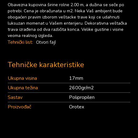
Obavezna kupovina širine rolne 2.00 m, a dužina se seče po
potrebi. Cena je obračunata u m2. Neka Vaš ambijent bude
obogaćen pravim izborom veštacke trave koji ce udahnuti
luksuzan momenat u Vašem enterijeru. Dekorativna veštačka
trava izrađena od dva različita konca. Velike gustine i visine
veoma realnog izgleda.
Tehnički list:
Otvori fajl
Tehničke karakteristike
Ukupna visina
17mm
Ukupna težina
2600gr/m2
Sastav
Polipropilen
Proizvođač
Orotex