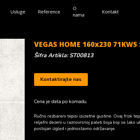
O
Usluge
Reference
Kontakt
nama
VEGAS HOME 160x230 71KWS S
Šifra Artikla: ST00813
Kontaktirajte nas
Cena je data po komadu.
Ručno rezbareni tepisi izuzetne gustine. Ovaj frize tep
reljefni dezeni u raznovrsnoj paleti boja koji se lako 
postojan izgled i jednostavno održavanje.