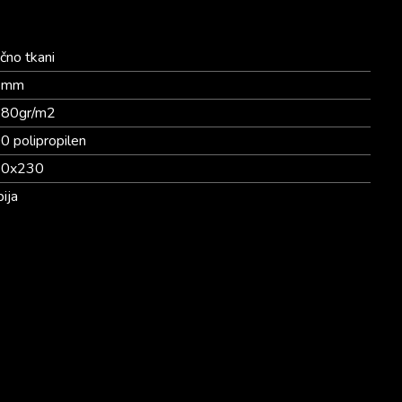
čno tkani
2mm
80gr/m2
0 polipropilen
60x230
bija