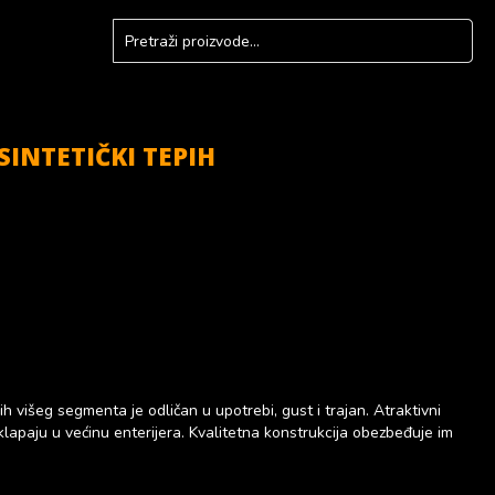
INTETIČKI TEPIH
ih višeg segmenta je odličan u upotrebi, gust i trajan. Atraktivni
uklapaju u većinu enterijera. Kvalitetna konstrukcija obezbeđuje im