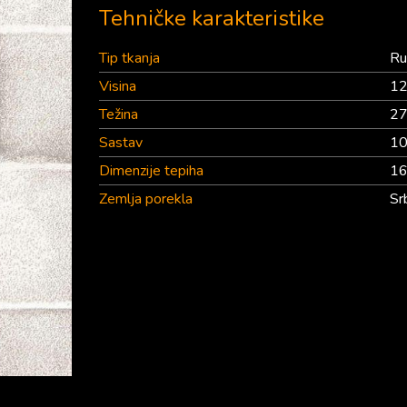
Tehničke karakteristike
Tip tkanja
Ru
Visina
1
Težina
27
Sastav
10
Dimenzije tepiha
1
Zemlja porekla
Sr