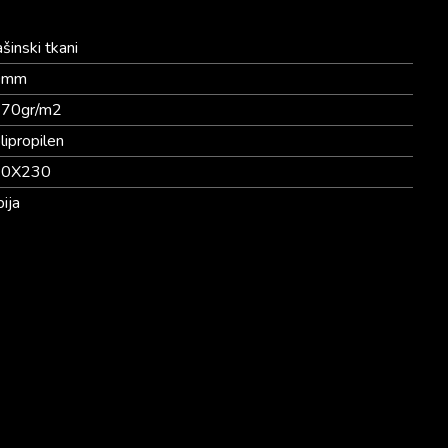
šinski tkani
0mm
70gr/m2
lipropilen
60X230
bija