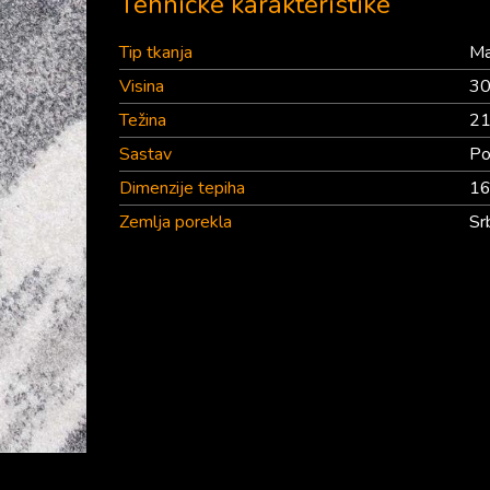
Tehničke karakteristike
Tip tkanja
Ma
Visina
3
Težina
21
Sastav
Po
Dimenzije tepiha
1
Zemlja porekla
Sr