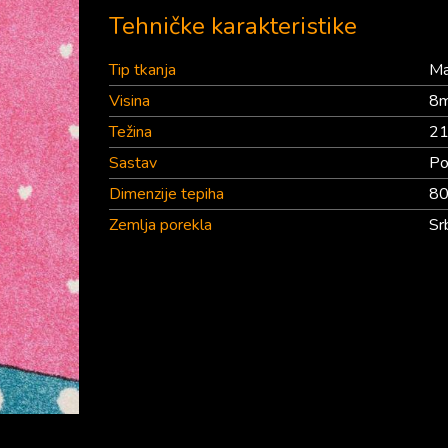
Tehničke karakteristike
Tip tkanja
Ma
Visina
8
Težina
21
Sastav
Po
Dimenzije tepiha
80
Zemlja porekla
Sr