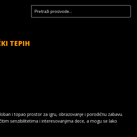
KI TEPIH
doban i topao prostor za igru, obrazovanje i porodičnu zabavu.
itim senzibilitetima i interesovanjima dece, a mogu se lako