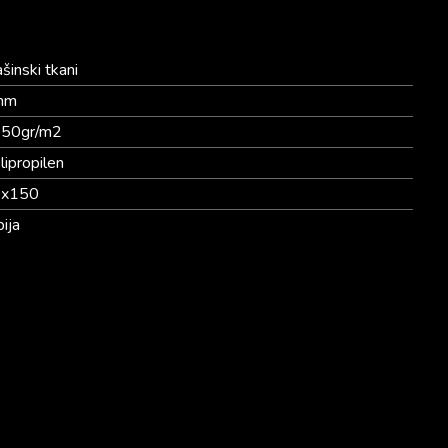
šinski tkani
mm
50gr/m2
lipropilen
x150
bija