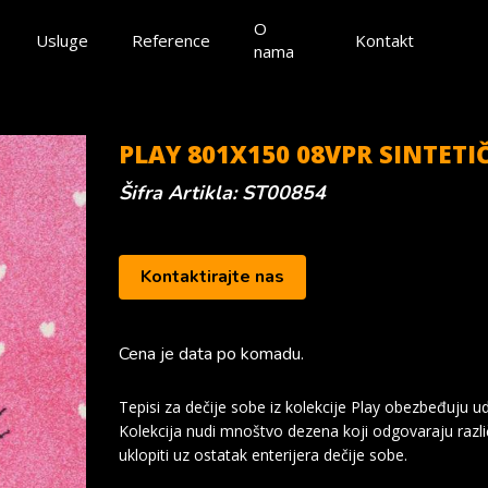
O
Usluge
Reference
Kontakt
nama
PLAY 801X150 08VPR SINTETIČ
Šifra Artikla: ST00854
Kontaktirajte nas
Cena je data po komadu.
Tepisi za dečije sobe iz kolekcije Play obezbeđuju u
Kolekcija nudi mnoštvo dezena koji odgovaraju različ
uklopiti uz ostatak enterijera dečije sobe.