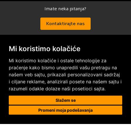
Imate neka pitanja?
Kontaktirajte nas
Mi koristimo kolačiće
Posetite nas na društvenim mrežama
Mi koristimo kolačiće i ostale tehnologije za
praćenje kako bismo unapredili vašu pretragu na
našem veb sajtu, prikazali personalizovani sadržaj
i ciljane reklame, analizirali posete na našem sajtu i
razumeli odakle dolaze naši posetioci sajta.
Prodaja i ugradnja podnih obloga
Slažem se
Promeni moja podešavanja
Megapod d.o.o.
Karađorđeva 63, 11000 Beograd, Srbija
tel/fax: +381 11 2630 753