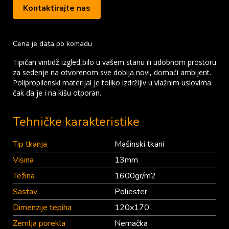
Kontaktirajte nas
Cena je data po komadu
Tipičan vintidž izgled,bilo u vašem stanu ili udobnom prostoru
za sedenje na otvorenom sve dobija novi, domaći ambijent.
Polipropilenski materijal je toliko izdržljiv u vlažnim uslovima
čak da je i na kišu otporan.
Tehničke karakteristike
Tip tkanja
Mašinski tkani
Visina
13mm
Težina
1600gr/m2
Sastav
Poliester
Dimenzije tepiha
120x170
Zemlja porekla
Nemačka