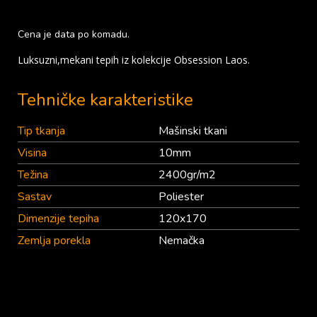
Cena je data po komadu.
Luksuzni,mekani tepih iz kolekcije Obsession Laos.
Tehničke karakteristike
Tip tkanja
Mašinski tkani
Visina
10mm
Težina
2400gr/m2
Sastav
Poliester
Dimenzije tepiha
120x170
Zemlja porekla
Nemačka