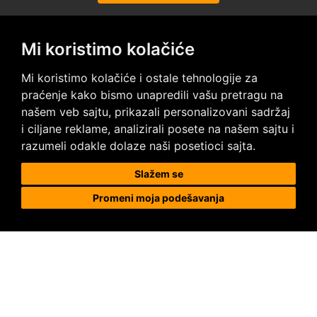
Mi koristimo kolačiće
Posetite nas na društvenim mrežama
Mi koristimo kolačiće i ostale tehnologije za
praćenje kako bismo unapredili vašu pretragu na
našem veb sajtu, prikazali personalizovani sadržaj
i ciljane reklame, analizirali posete na našem sajtu i
razumeli odakle dolaze naši posetioci sajta.
Prodaja i ugradnja podnih obloga
Slažem se
Promeni moja podešavanja
Megapod d.o.o.
Karađorđeva 63, 11000 Beograd, Srbija
tel/fax: +381 11 2630 753
tel : +381 64 8292 314
megapod@megapod.rs
Reklamacije