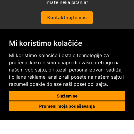
Imate neka pitanja?
Kontaktirajte nas
Mi koristimo kolačiće
Posetite nas na društvenim mrežama
Mi koristimo kolačiće i ostale tehnologije za
praćenje kako bismo unapredili vašu pretragu na
našem veb sajtu, prikazali personalizovani sadržaj
i ciljane reklame, analizirali posete na našem sajtu i
razumeli odakle dolaze naši posetioci sajta.
Prodaja i ugradnja podnih obloga
Slažem se
Promeni moja podešavanja
Megapod d.o.o.
Karađorđeva 63, 11000 Beograd, Srbija
tel/fax: +381 11 2630 753