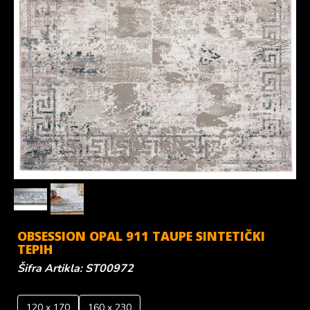
OBSESSION OPAL 911 TAUPE SINTETIČKI
TEPIH
Šifra Artikla: ST00972
120
x
170
160
x
230