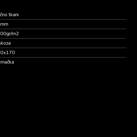
čno tkani
4mm
00gr/m2
skoza
20x170
mačka