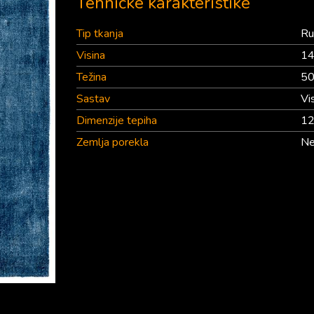
Tehničke karakteristike
Tip tkanja
Ru
Visina
1
Težina
50
Sastav
Vi
Dimenzije tepiha
1
Zemlja porekla
Ne