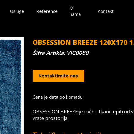
O
Usluge
Reference
Kontakt
nama
OBSESSION BREEZE 120X170 1
Šifra Artikla: VIC0080
Kontaktirajte nas
Cena je data po komadu.
OBSESSION BREEZE je ručno tkani tepih od visk
vrste prostorija.