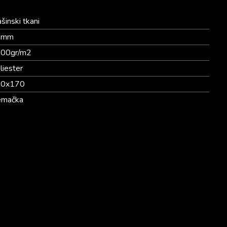
šinski tkani
5mm
00gr/m2
liester
20x170
mačka