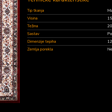
Tip tkanja
Ma
Visina
1
Težina
20
Sastav
Po
Dimenzije tepiha
1
Zemlja porekla
Ne