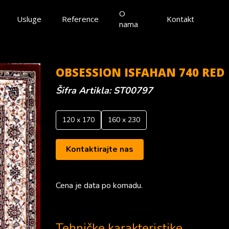
O
Usluge
Reference
Kontakt
nama
OBSESSION ISFAHAN 740 RED
Šifra Artikla: ST00797
120
x
170
160
x
230
Kontaktirajte nas
Cena je data po komadu.
Tehničke karakteristike