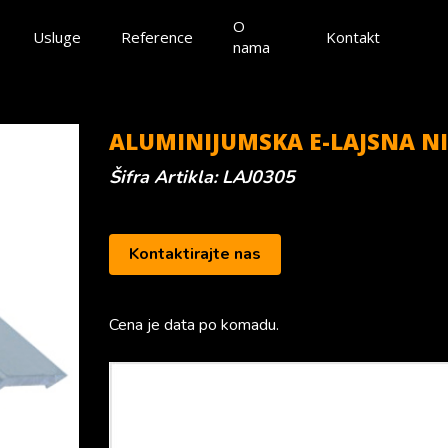
O
Usluge
Reference
Kontakt
nama
ALUMINIJUMSKA E-LAJSNA NIV
Šifra Artikla: LAJ0305
Kontaktirajte nas
Cena je data po komadu.