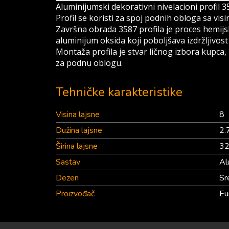
Aluminijumski dekorativni nivelacioni profil 3
Profil se koristi za spoj podnih obloga sa vi
Završna obrada 3587 profila je proces hemijs
aluminijum oksida koji poboljšava izdržljivost i
Montaža profila je stvar ličnog izbora kupca
za podnu oblogu.
Tehničke karakteristike
Visina lajsne
8
Dužina lajsne
2.
Širina lajsne
3
Sastav
Al
Dezen
Sr
Proizvođač
Eu