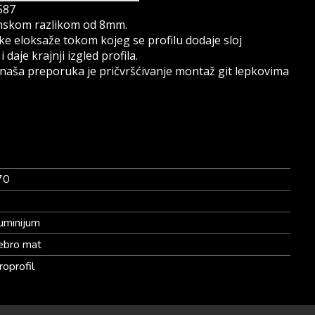
587
sinskom razlikom od 8mm.
ke eloksaže tokom kojeg se profilu dodaje sloj
 daje krajnji izgled profila.
, naša preporuka je pričvršćivanje montaž git lepkovima
70
2
uminijum
ebro mat
roprofil