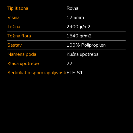
Tip itisona
Rolna
Visina
12.5mm
Težina
2400gr/m2
Težina flora
1540 gr/m2
Sastav
100% Polipropilen
Namena poda
Kućna upotreba
Klasa upotrebe
22
Sertifikat o sporozapaljivosti
ELF-S1