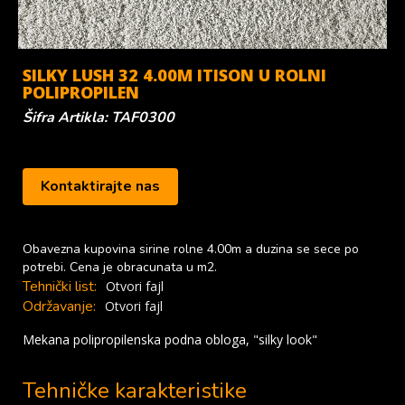
SILKY LUSH 32 4.00M ITISON U ROLNI
POLIPROPILEN
Šifra Artikla: TAF0300
Kontaktirajte nas
Obavezna kupovina sirine rolne 4.00m a duzina se sece po
potrebi. Cena je obracunata u m2.
Tehnički list:
Otvori fajl
Održavanje:
Otvori fajl
Mekana polipropilenska podna obloga, "silky look"
Tehničke karakteristike