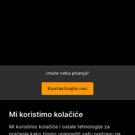
Imate neka pitanja?
Kontaktirajte nas
Mi koristimo kolačiće
Posetite nas na društvenim mrežama
Mi koristimo kolačiće i ostale tehnologije za
praćenje kako bismo unapredili vašu pretragu na