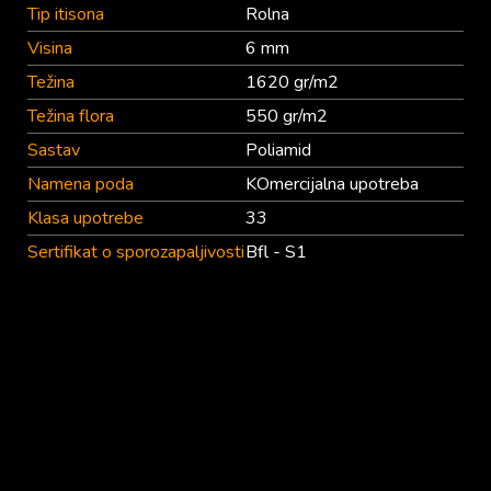
Tip itisona
Rolna
Visina
6 mm
Težina
1620 gr/m2
Težina flora
550 gr/m2
Sastav
Poliamid
Namena poda
KOmercijalna upotreba
Klasa upotrebe
33
Sertifikat o sporozapaljivosti
Bfl - S1