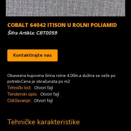
COBALT 64042 ITISON U ROLNI POLIAMID
Šifra Artikla: CBT0059
Kontaktirajte nas
Obavezna kupovina širina rolne 4,00m.a dužina se seče po
potrebi.Cena je obračunata po m2
Tehnički list:
Otvori fajl
Tenderski opis:
Otvori fajl
Održavanje:
Otvori fajl
Tehničke karakteristike