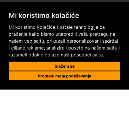
Mi koristimo kolačiće
Posetite nas na društvenim mrežama
Mi koristimo kolačiće i ostale tehnologije za
praćenje kako bismo unapredili vašu pretragu na
našem veb sajtu, prikazali personalizovani sadržaj
i ciljane reklame, analizirali posete na našem sajtu i
razumeli odakle dolaze naši posetioci sajta.
Prodaja i ugradnja podnih obloga
Slažem se
Promeni moja podešavanja
Megapod d.o.o.
Karađorđeva 63, 11000 Beograd, Srbija
tel/fax: +381 11 2630 753
tel : +381 64 8292 314
megapod@megapod.rs
Reklamacije