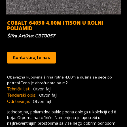
COBALT 64050 4.00M ITISON U ROLNI
POLIAMID
Šifra Artikla: CBT0057
Kontaktirajte nas
Obavezna kupovina širina rolne 4,00m.a dužina se seče po
potrebi.Cena je obračunata po m2
Tehnički list:
Otvori fajl
Tenderski opis:
Otvori fajl
Održavanje:
Otvori fajl
Jednobojna, poliamidna bukle podna obloga u kolekciji od 8
boja. Otporna na točkiće. Namenjena je upotrebi u
najfrekventnijim prostorima sa vise nego dobrim odnosom