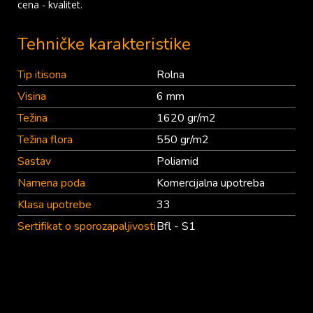
cena - kvalitet.
Tehničke karakteristike
Tip itisona
Rolna
Visina
6 mm
Težina
1620 gr/m2
Težina flora
550 gr/m2
Sastav
Poliamid
Namena poda
Komercijalna upotreba
Klasa upotrebe
33
Sertifikat o sporozapaljivosti
Bfl - S1