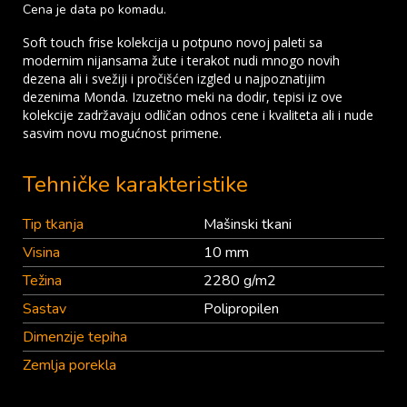
Cena je data po komadu.
Soft touch frise kolekcija u potpuno novoj paleti sa
modernim nijansama žute i terakot nudi mnogo novih
dezena ali i svežiji i pročišćen izgled u najpoznatijim
dezenima Monda. Izuzetno meki na dodir, tepisi iz ove
kolekcije zadržavaju odličan odnos cene i kvaliteta ali i nude
sasvim novu mogućnost primene.
Tehničke karakteristike
Tip tkanja
Mašinski tkani
Visina
10 mm
Težina
2280 g/m2
Sastav
Polipropilen
Dimenzije tepiha
Zemlja porekla