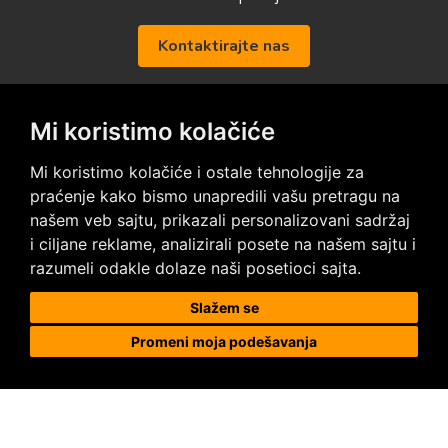
Kontaktirajte nas
Mi koristimo kolačiće
Posetite nas na društvenim mrežama
Mi koristimo kolačiće i ostale tehnologije za
praćenje kako bismo unapredili vašu pretragu na
našem veb sajtu, prikazali personalizovani sadržaj
i ciljane reklame, analizirali posete na našem sajtu i
razumeli odakle dolaze naši posetioci sajta.
Prodaja i ugradnja podnih obloga
Slažem se
Promeni moja podešavanja
Megapod d.o.o.
Karađorđeva 63, 11000 Beograd, Srbija
tel/fax: +381 11 2630 753
tel : +381 64 8292 314