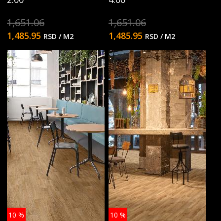
1,651.06
1,651.06
1,485.95
1,485.95
RSD
/ M2
RSD
/ M2
10
%
10
%