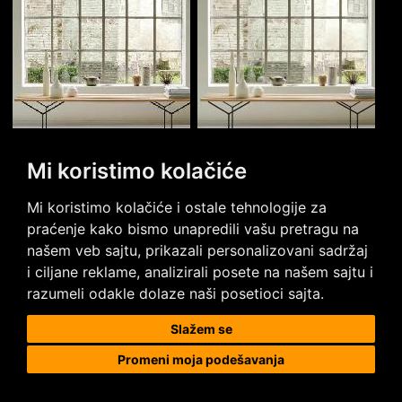
Mi koristimo kolačiće
Mi koristimo kolačiće i ostale tehnologije za
praćenje kako bismo unapredili vašu pretragu na
NOVO MONTREAL
NOVO MONTREAL
našem veb sajtu, prikazali personalizovani sadržaj
194L 2.00
194L 4.00
i ciljane reklame, analizirali posete na našem sajtu i
razumeli odakle dolaze naši posetioci sajta.
958.85
958.85
RSD
/ M2
RSD
/ M2
Slažem se
Promeni moja podešavanja
Imate neka pitanja?