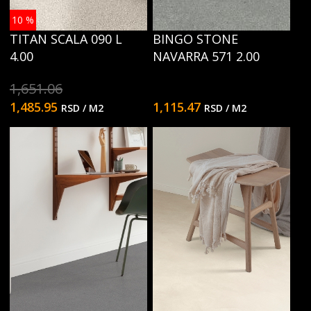
10
%
TITAN SCALA 090 L
BINGO STONE
4.00
NAVARRA 571 2.00
1,651.06
1,485.95
1,115.47
RSD
/ M2
RSD
/ M2