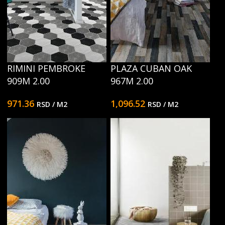
RIMINI PEMBROKE
PLAZA CUBAN OAK
909M 2.00
967M 2.00
971.36
1,096.52
RSD
/ M2
RSD
/ M2