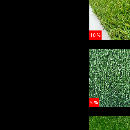
10
%
5
%