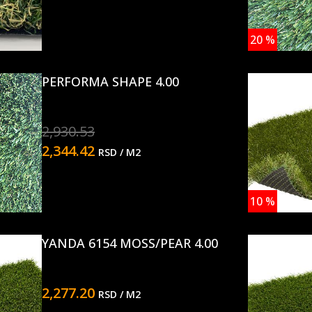
20
%
PERFORMA SHAPE 4.00
2,930.53
2,344.42
RSD
/ M2
10
%
YANDA 6154 MOSS/PEAR 4.00
2,277.20
RSD
/ M2