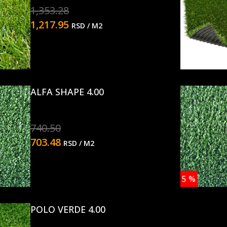
1,353.28
1,217.95
RSD
/ M2
ALFA SHAPE 4.00
740.50
703.48
RSD
/ M2
5
%
POLO VERDE 4.00