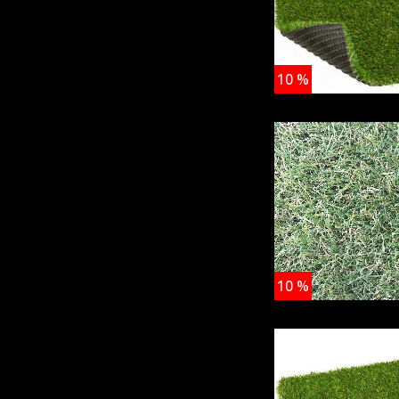
10
%
10
%