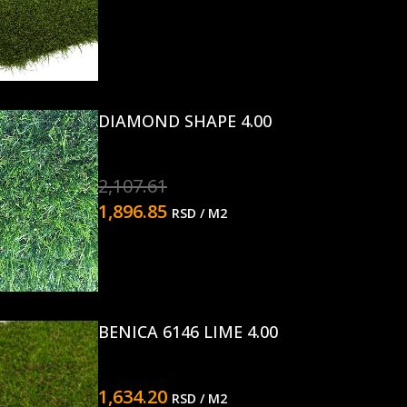
DIAMOND SHAPE 4.00
2,107.61
1,896.85
RSD
/ M2
BENICA 6146 LIME 4.00
1,634.20
RSD
/ M2