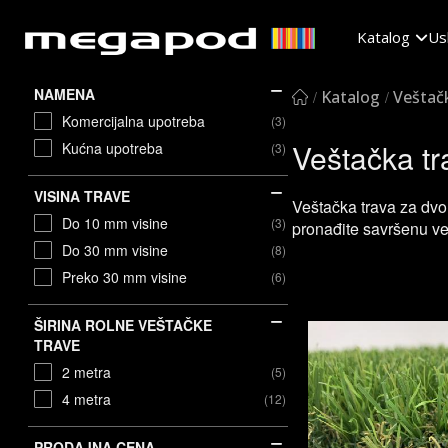
Katalog
Us
NAMENA
Katalog
Veštač
Komercijalna upotreba
(3)
Veštačka tr
Kućna upotreba
(3)
VISINA TRAVE
Veštačka trava za dvor
Do 10 mm visine
(3)
pronađite savršenu v
Do 30 mm visine
(8)
Preko 30 mm visine
(6)
ŠIRINA ROLNE VEŠTAČKE
TRAVE
2 metra
(5)
4 metra
(12)
PRODAJNA CENA