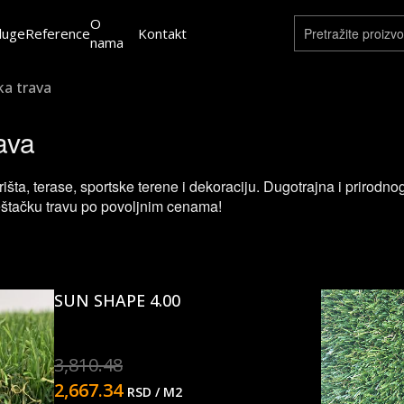
O
luge
Reference
Kontakt
nama
ka trava
ava
išta, terase, sportske terene i dekoraciju. Dugotrajna i prirod
eštačku travu po povoljnim cenama!
SUN SHAPE 4.00
3,810.48
2,667.34
RSD
/ M2