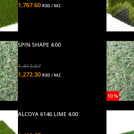
1,767.60
RSD
/ M2
SPIN SHAPE 4.00
1,413.67
1,272.30
RSD
/ M2
10
%
ALCOYA 6146 LIME 4.00