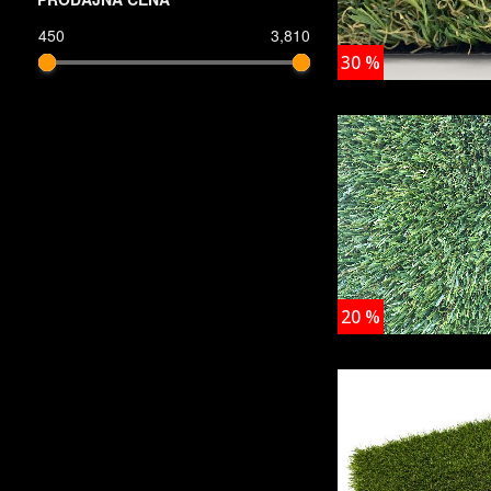
450
3,810
30
%
20
%