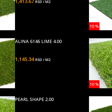
1,413.67
RSD
/ M2
10
%
ALINA 6146 LIME 4.00
1,145.34
RSD
/ M2
10
%
PEARL SHAPE 2.00