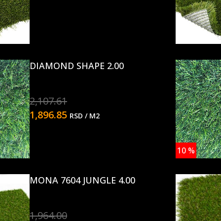
DIAMOND SHAPE 2.00
2,107.61
1,896.85
RSD
/ M2
10
%
MONA 7604 JUNGLE 4.00
1,964.00