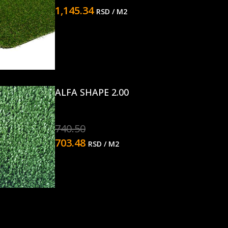
1,145.34
RSD
/ M2
ALFA SHAPE 2.00
740.50
703.48
RSD
/ M2