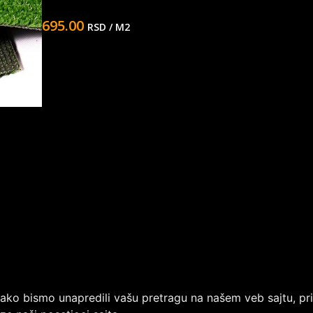
695.00
RSD
/ M2
kako bismo unapredili vašu pretragu na našem veb sajtu, prik