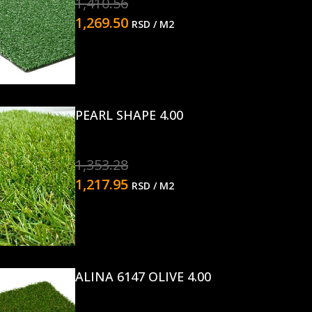
1,410.56
1,269.50
RSD
/ M2
PEARL SHAPE 4.00
1,353.28
1,217.95
RSD
/ M2
ALINA 6147 OLIVE 4.00