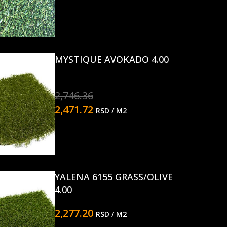
MYSTIQUE AVOKADO 4.00
2,746.36
2,471.72
RSD
/ M2
YALENA 6155 GRASS/OLIVE
4.00
2,277.20
RSD
/ M2