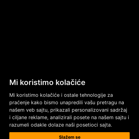
Mi koristimo kolačiće
Mi koristimo kolačiće i ostale tehnologije za
praćenje kako bismo unapredili vašu pretragu na
Imate neka pitanja?
našem veb sajtu, prikazali personalizovani sadržaj
Kontaktirajte nas
i ciljane reklame, analizirali posete na našem sajtu i
razumeli odakle dolaze naši posetioci sajta.
Posetite nas na društvenim mrežama
Slažem se