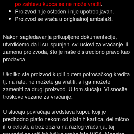
po zahtevu kupca se ne može vratiti
.
Proizvod nije oštećen i nije upotrebljavan.
Proizvod se vraća u originalnoj ambalaži.
Nakon sagledavanja prikupljene dokumentacije,
utvrdićemo da li su ispunjeni svi uslovi za vraćanje ili
zamenu proizvoda, što je naše diskreciono pravo kao
prodavca.
Ukoliko ste proizvod kupili putem potrošačkog kredita
tj. na rate, ne možete ga vratiti, ali ga možete
zameniti za drugi proizvod. U tom slučaju, Vi snosite
troškove vezane za vraćanje.
U slučaju povraćaja sredstava kupcu koji je
predhodno platio nekom od platnih kartica, delimično
ili u celosti, a bez obzira na razlog vraćanja, taj
povraćaj se vrši isključivo preko iste VISA, Maestro,