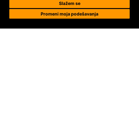
Slažem se
Promeni moja podešavanja
Prodaja i ugradnja podnih obloga
Megapod d.o.o.
Karađorđeva 63, 11000 Beograd, Srbija
tel/fax: +381 11 2630 753
tel : +381 64 8292 314
megapod@megapod.rs
Reklamacije
Posebni uslovi
Uslovi kupovine i prodaje