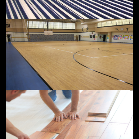
Otirači
Sportski pod