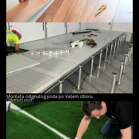
Laminat
Montaža odignutog poda po Vašem izboru.
Odignuti pod