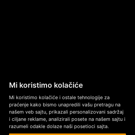
Mi koristimo kolačiće
Mi koristimo kolačiće i ostale tehnologije za
praćenje kako bismo unapredili vašu pretragu na
Imate neka pitanja?
našem veb sajtu, prikazali personalizovani sadržaj
Kontaktirajte nas
i ciljane reklame, analizirali posete na našem sajtu i
razumeli odakle dolaze naši posetioci sajta.
Posetite nas na društvenim mrežama