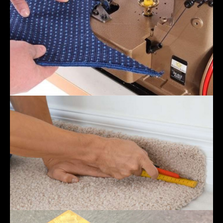
Opšivanje
Itison