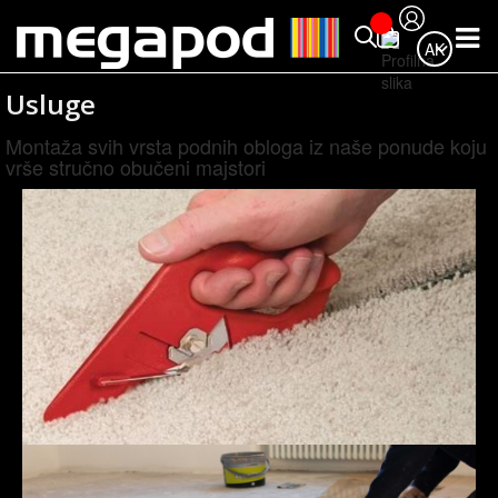
AK
Usluge
Montaža svih vrsta podnih obloga iz naše ponude koju
vrše stručno obučeni majstori
Krojenje