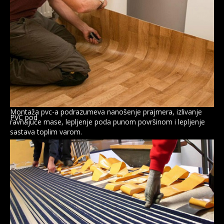
Deking
Montaža pvc-a podrazumeva nanošenje prajmera, izlivanje
PVC pod
ravnajuće mase, lepljenje poda punom površinom i lepljenje
sastava toplim varom.